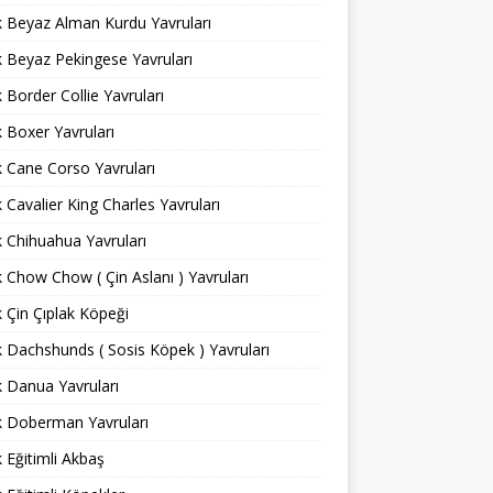
ık Beyaz Alman Kurdu Yavruları
ık Beyaz Pekingese Yavruları
ık Border Collie Yavruları
ık Boxer Yavruları
ık Cane Corso Yavruları
ık Cavalier King Charles Yavruları
ık Chihuahua Yavruları
ık Chow Chow ( Çin Aslanı ) Yavruları
ık Çin Çıplak Köpeği
ık Dachshunds ( Sosis Köpek ) Yavruları
ık Danua Yavruları
ık Doberman Yavruları
ık Eğitimli Akbaş