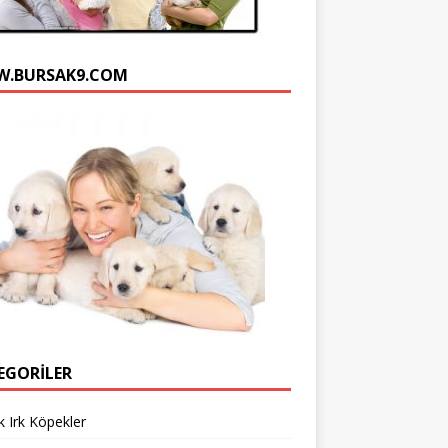
n
e
.BURSAK9.COM
l
EGORILER
 Irk Köpekler