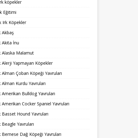
rk köpekler
 Eğitimi
 Irk Köpekler
ık Akbaş
k Akita İnu
ık Alaska Malamut
ık Alerji Yapmayan Köpekler
ık Alman Çoban Köpeği Yavruları
ık Alman Kurdu Yavruları
ık Amerikan Bulldog Yavruları
ık Amerikan Cocker Spaniel Yavruları
ık Basset Hound Yavruları
ık Beagle Yavruları
ık Bernese Dağ Köpeği Yavruları