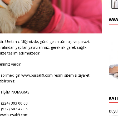
WWW
. Üretim çiftliğimizde, günü gelen tüm aşı ve parazit
afından yapılan yavrularımız, gerek ırk gerek sağlık
likte teslim edilmektedir.
nımız vardır.
alabilmek için
www.bursak9.com
resmi sitemizi ziyaret
ilirsiniz.
ETİŞİM NUMARASI
KAT
 (224) 303 00 00
 (532) 682 42 05
Büyük
ww.bursak9.com