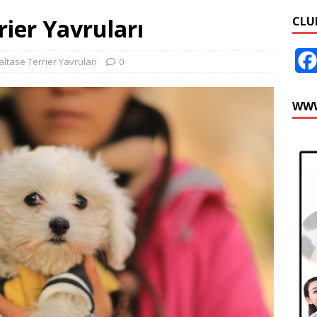
rier Yavruları
CLU
altase Terrier Yavruları
0
WWW