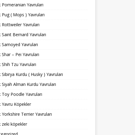
ık Pomeranian Yavruları
ık Pug ( Mops ) Yavruları
ık Rottweiler Yavruları
ık Saint Bernard Yavruları
ık Samoyed Yavruları
ık Shar – Pei Yavruları
ık Shih Tzu Yavruları
ık Sibirya Kurdu ( Husky ) Yavruları
ık Siyah Alman Kurdu Yavruları
ık Toy Poodle Yavruları
ık Yavru Köpekler
ık Yorkshire Terrier Yavruları
ık zeki köpekler
tegorized