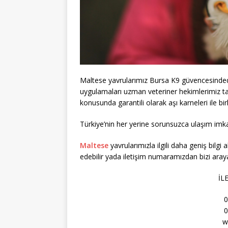
Maltese yavrularımız Bursa K9 güvencesindedir
uygulamaları uzman veteriner hekimlerimiz tar
konusunda garantili olarak aşı karneleri ile bir
Türkiye’nin her yerine sorunsuzca ulaşım imka
Maltese
yavrularımızla ilgili daha geniş bilgi 
edebilir yada iletişim numaramızdan bizi arayab
İL
0
0
w