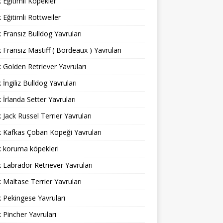
ık Eğitimli Köpekler
k Eğitimli Rottweiler
ık Fransız Bulldog Yavruları
ık Fransız Mastiff ( Bordeaux ) Yavruları
ık Golden Retriever Yavruları
k İngiliz Bulldog Yavruları
k İrlanda Setter Yavruları
ık Jack Russel Terrier Yavruları
ık Kafkas Çoban Köpeği Yavruları
ık koruma köpekleri
ık Labrador Retriever Yavruları
ık Maltase Terrier Yavruları
ık Pekingese Yavruları
ık Pincher Yavruları