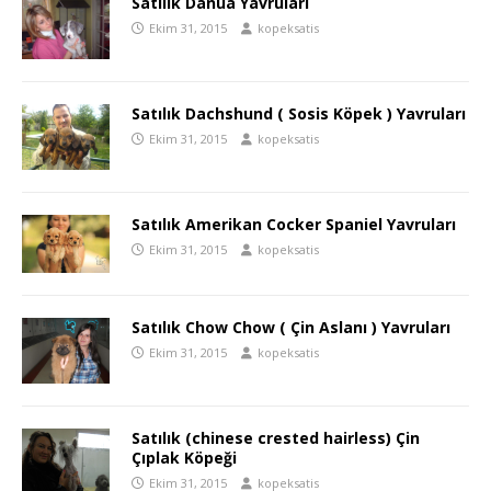
Satılık Danua Yavruları
Ekim 31, 2015
kopeksatis
Satılık Dachshund ( Sosis Köpek ) Yavruları
Ekim 31, 2015
kopeksatis
Satılık Amerikan Cocker Spaniel Yavruları
Ekim 31, 2015
kopeksatis
Satılık Chow Chow ( Çin Aslanı ) Yavruları
Ekim 31, 2015
kopeksatis
Satılık (chinese crested hairless) Çin
Çıplak Köpeği
Ekim 31, 2015
kopeksatis