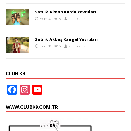
Satılık Alman Kurdu Yavruları
Ekim 30, 2015
kopeksatis
Satılık Akbaş Kangal Yavruları
Ekim 30, 2015
kopeksatis
CLUB K9
F
I
Y
a
n
o
WWW.CLUBK9.COM.TR
c
s
u
e
t
T
b
a
u