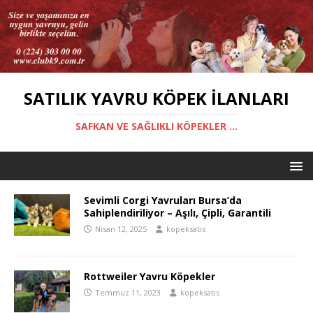
SATILIK YAVRU KÖPEK İLANLARI
SAFKAN VE SAĞLIKLI KÖPEKLER ...
Sevimli Corgi Yavruları Bursa’da
Sahiplendiriliyor – Aşılı, Çipli, Garantili
Nisan 12, 2025
kopeksatis
Rottweiler Yavru Köpekler
Temmuz 11, 2023
kopeksatis