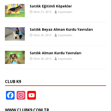
Satılık Eğitimli Köpekler
Ekim 31, 2015
kopeksatis
Satılık Beyaz Alman Kurdu Yavruları
Ekim 30, 2015
kopeksatis
Satılık Alman Kurdu Yavruları
Ekim 30, 2015
kopeksatis
CLUB K9
F
I
Y
a
n
o
WWW.CLUBK9.COM.TR