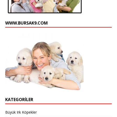
n
n
e
WWW.BURSAK9.COM
l
KATEGORILER
Büyük Irk Köpekler