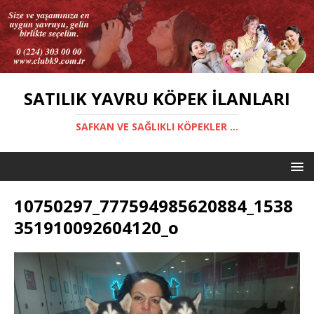
SATILIK YAVRU KÖPEK İLANLARI
SAFKAN VE SAĞLIKLI KÖPEKLER ...
10750297_777594985620884_1538
351910092604120_o