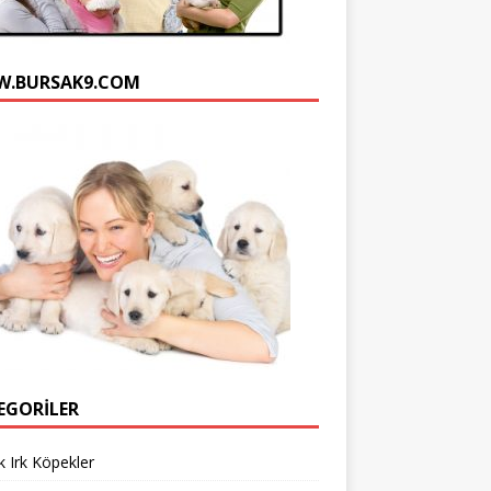
n
e
.BURSAK9.COM
l
EGORILER
 Irk Köpekler