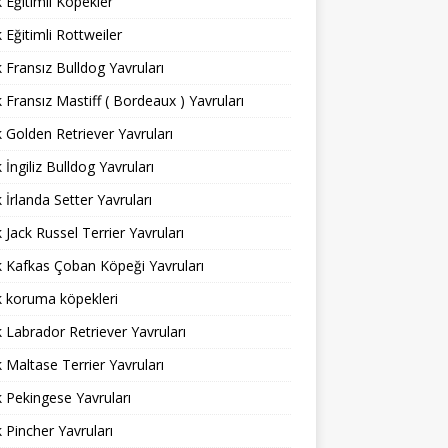
ık Eğitimli Köpekler
k Eğitimli Rottweiler
ık Fransız Bulldog Yavruları
ık Fransız Mastiff ( Bordeaux ) Yavruları
ık Golden Retriever Yavruları
k İngiliz Bulldog Yavruları
k İrlanda Setter Yavruları
ık Jack Russel Terrier Yavruları
ık Kafkas Çoban Köpeği Yavruları
ık koruma köpekleri
ık Labrador Retriever Yavruları
ık Maltase Terrier Yavruları
ık Pekingese Yavruları
ık Pincher Yavruları