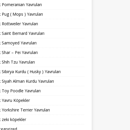
ık Pomeranian Yavruları
ık Pug ( Mops ) Yavruları
ık Rottweiler Yavruları
ık Saint Bernard Yavruları
ık Samoyed Yavruları
ık Shar – Pei Yavruları
ık Shih Tzu Yavruları
ık Sibirya Kurdu ( Husky ) Yavruları
ık Siyah Alman Kurdu Yavruları
ık Toy Poodle Yavruları
ık Yavru Köpekler
ık Yorkshire Terrier Yavruları
ık zeki köpekler
tegorized