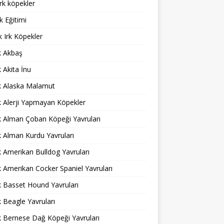
rk köpekler
 Eğitimi
 Irk Köpekler
ık Akbaş
k Akita İnu
ık Alaska Malamut
ık Alerji Yapmayan Köpekler
ık Alman Çoban Köpeği Yavruları
ık Alman Kurdu Yavruları
ık Amerikan Bulldog Yavruları
ık Amerikan Cocker Spaniel Yavruları
ık Basset Hound Yavruları
ık Beagle Yavruları
ık Bernese Dağ Köpeği Yavruları