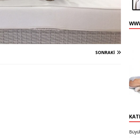
WWW
SONRAKI
KAT
Büyük