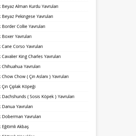
ık Beyaz Alman Kurdu Yavruları
ık Beyaz Pekingese Yavruları
ık Border Collie Yavruları
ık Boxer Yavruları
ık Cane Corso Yavruları
ık Cavalier King Charles Yavruları
ık Chihuahua Yavruları
ık Chow Chow ( Çin Aslanı ) Yavruları
ık Çin Çıplak Köpeği
ık Dachshunds ( Sosis Köpek ) Yavruları
ık Danua Yavruları
ık Doberman Yavruları
ık Eğitimli Akbaş