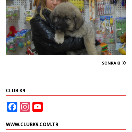
SONRAKI
CLUB K9
F
I
Y
a
n
o
WWW.CLUBK9.COM.TR
c
s
u