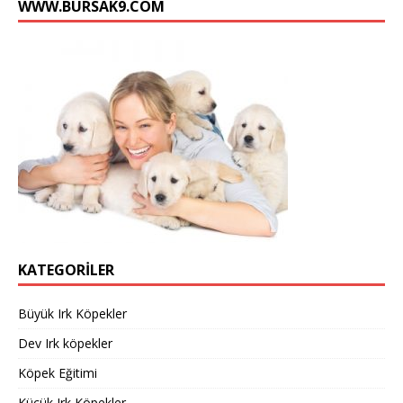
WWW.BURSAK9.COM
l
KATEGORILER
Büyük Irk Köpekler
Dev Irk köpekler
Köpek Eğitimi
Küçük Irk Köpekler