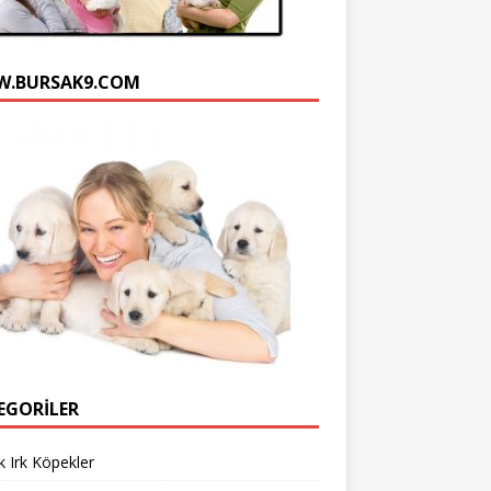
n
e
.BURSAK9.COM
l
EGORILER
 Irk Köpekler