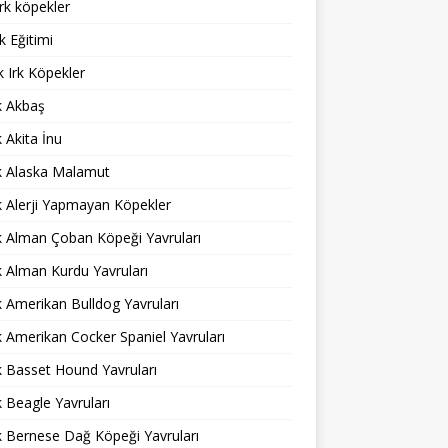
rk köpekler
 Eğitimi
 Irk Köpekler
ık Akbaş
k Akita İnu
ık Alaska Malamut
ık Alerji Yapmayan Köpekler
ık Alman Çoban Köpeği Yavruları
ık Alman Kurdu Yavruları
ık Amerikan Bulldog Yavruları
ık Amerikan Cocker Spaniel Yavruları
ık Basset Hound Yavruları
ık Beagle Yavruları
ık Bernese Dağ Köpeği Yavruları