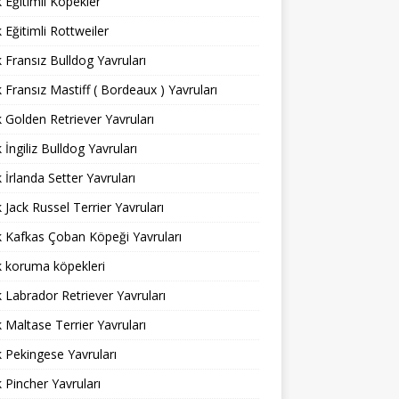
ık Eğitimli Köpekler
k Eğitimli Rottweiler
ık Fransız Bulldog Yavruları
ık Fransız Mastiff ( Bordeaux ) Yavruları
ık Golden Retriever Yavruları
k İngiliz Bulldog Yavruları
k İrlanda Setter Yavruları
ık Jack Russel Terrier Yavruları
ık Kafkas Çoban Köpeği Yavruları
ık koruma köpekleri
ık Labrador Retriever Yavruları
ık Maltase Terrier Yavruları
ık Pekingese Yavruları
ık Pincher Yavruları