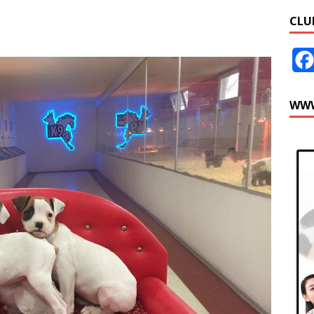
CLU
WWW