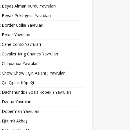
ık Beyaz Alman Kurdu Yavruları
ık Beyaz Pekingese Yavruları
ık Border Collie Yavruları
ık Boxer Yavruları
ık Cane Corso Yavruları
ık Cavalier King Charles Yavruları
ık Chihuahua Yavruları
ık Chow Chow ( Çin Aslanı ) Yavruları
ık Çin Çıplak Köpeği
ık Dachshunds ( Sosis Köpek ) Yavruları
ık Danua Yavruları
ık Doberman Yavruları
ık Eğitimli Akbaş