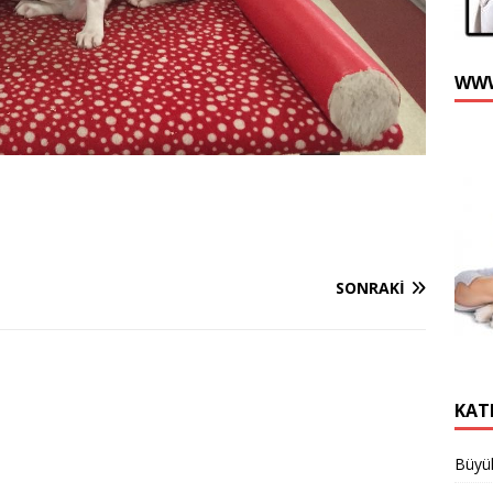
WWW
SONRAKI
KAT
Büyük