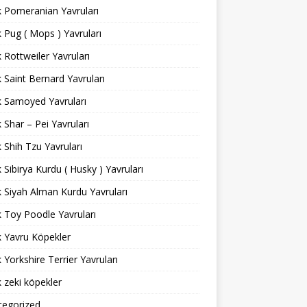
ık Pomeranian Yavruları
ık Pug ( Mops ) Yavruları
ık Rottweiler Yavruları
ık Saint Bernard Yavruları
ık Samoyed Yavruları
ık Shar – Pei Yavruları
ık Shih Tzu Yavruları
ık Sibirya Kurdu ( Husky ) Yavruları
ık Siyah Alman Kurdu Yavruları
ık Toy Poodle Yavruları
ık Yavru Köpekler
ık Yorkshire Terrier Yavruları
ık zeki köpekler
tegorized