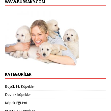
WWW.BURSAK9.COM
l
KATEGORILER
Büyük Irk Köpekler
Dev Irk köpekler
Köpek Eğitimi
Küçük Irk Köpekler