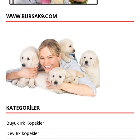
n
e
WWW.BURSAK9.COM
l
KATEGORILER
Büyük Irk Köpekler
Dev Irk köpekler