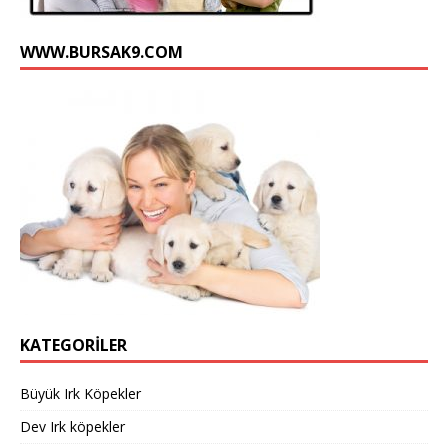
n
e
WWW.BURSAK9.COM
l
KATEGORILER
Büyük Irk Köpekler
Dev Irk köpekler