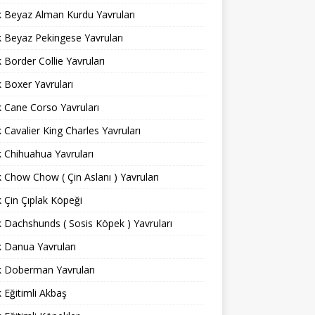
ık Beyaz Alman Kurdu Yavruları
ık Beyaz Pekingese Yavruları
ık Border Collie Yavruları
ık Boxer Yavruları
ık Cane Corso Yavruları
ık Cavalier King Charles Yavruları
ık Chihuahua Yavruları
ık Chow Chow ( Çin Aslanı ) Yavruları
ık Çin Çıplak Köpeği
ık Dachshunds ( Sosis Köpek ) Yavruları
ık Danua Yavruları
ık Doberman Yavruları
ık Eğitimli Akbaş