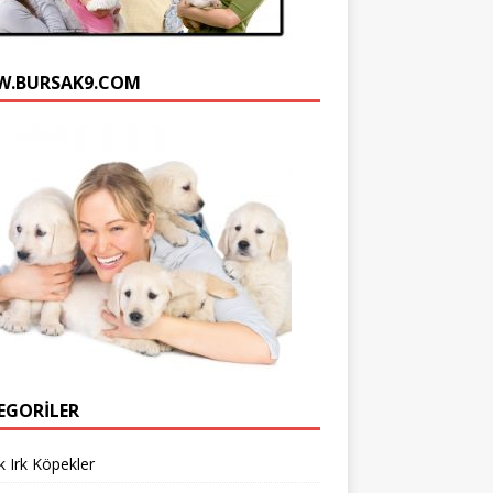
n
e
.BURSAK9.COM
l
EGORILER
 Irk Köpekler