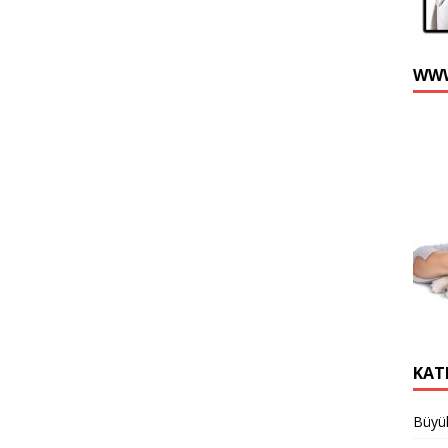
WWW
KAT
Büyük