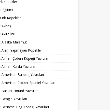
rk köpekler
 Eğitimi
 Irk Köpekler
ık Akbaş
k Akita İnu
ık Alaska Malamut
ık Alerji Yapmayan Köpekler
ık Alman Çoban Köpeği Yavruları
ık Alman Kurdu Yavruları
ık Amerikan Bulldog Yavruları
ık Amerikan Cocker Spaniel Yavruları
ık Basset Hound Yavruları
ık Beagle Yavruları
ık Bernese Dağ Köpeği Yavruları