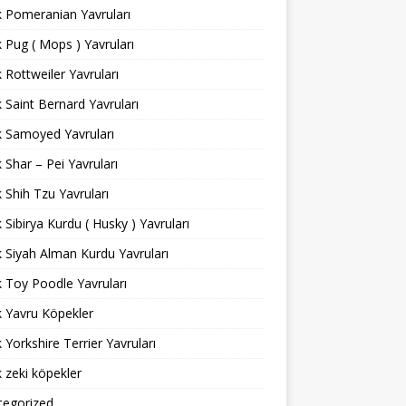
ık Pomeranian Yavruları
ık Pug ( Mops ) Yavruları
ık Rottweiler Yavruları
ık Saint Bernard Yavruları
ık Samoyed Yavruları
ık Shar – Pei Yavruları
ık Shih Tzu Yavruları
ık Sibirya Kurdu ( Husky ) Yavruları
ık Siyah Alman Kurdu Yavruları
ık Toy Poodle Yavruları
ık Yavru Köpekler
ık Yorkshire Terrier Yavruları
ık zeki köpekler
tegorized