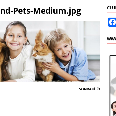
and-Pets-Medium.jpg
CLU
WWW
SONRAKI