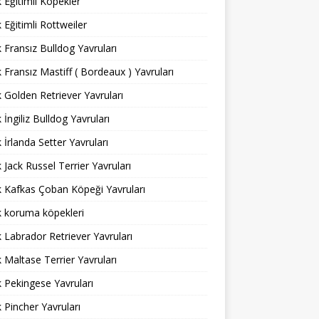
ık Eğitimli Köpekler
k Eğitimli Rottweiler
ık Fransız Bulldog Yavruları
ık Fransız Mastiff ( Bordeaux ) Yavruları
ık Golden Retriever Yavruları
k İngiliz Bulldog Yavruları
k İrlanda Setter Yavruları
ık Jack Russel Terrier Yavruları
ık Kafkas Çoban Köpeği Yavruları
ık koruma köpekleri
ık Labrador Retriever Yavruları
ık Maltase Terrier Yavruları
ık Pekingese Yavruları
ık Pincher Yavruları