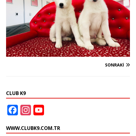
SONRAKI
CLUB K9
F
I
Y
a
n
o
WWW.CLUBK9.COM.TR
c
s
u